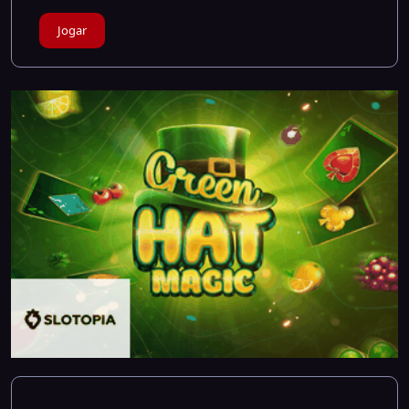
Jogar