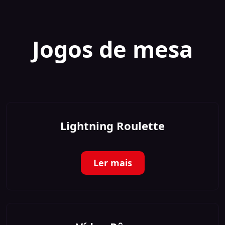
Jogos de mesa
Lightning Roulette
Ler mais