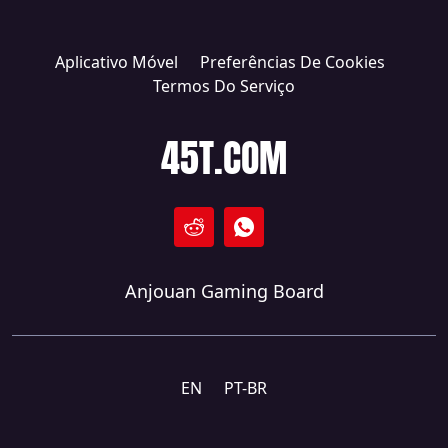
Aplicativo Móvel
Preferências De Cookies
Termos Do Serviço
Anjouan Gaming Board
EN
PT-BR