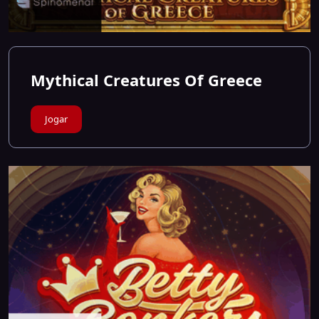
Mythical Creatures Of Greece
Jogar