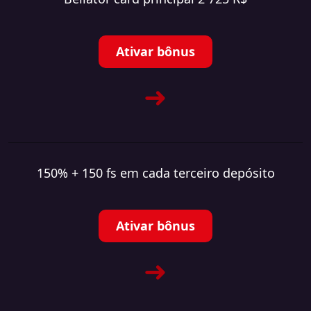
Ativar bônus
150% + 150 fs em cada terceiro depósito
Ativar bônus