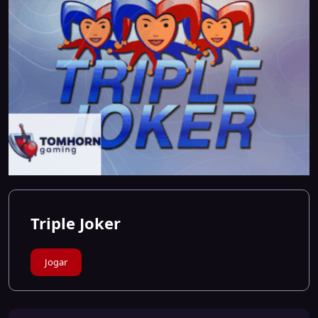
Triple Joker
Jogar