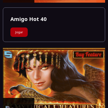
Amigo Hot 40
Jogar