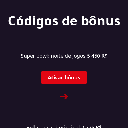
Códigos de bônus
Super bowl: noite de jogos 5 450 R$
Ativar bônus
Bellator card principal 2 725 R$