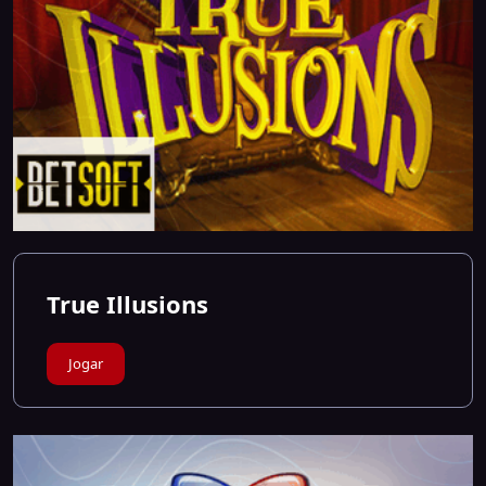
True Illusions
Jogar