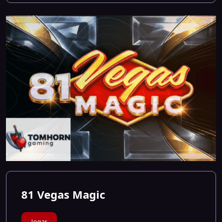
81 Vegas Magic
Jogar