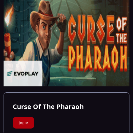
Curse Of The Pharaoh
Jogar