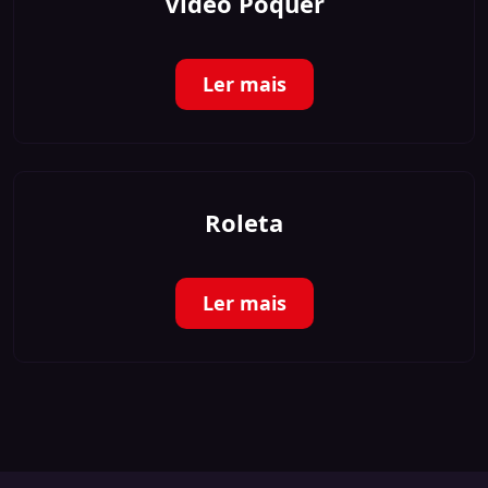
Vídeo Pôquer
Ler mais
Roleta
Ler mais