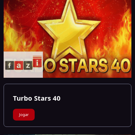
Turbo Stars 40
Jogar